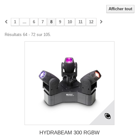
Afficher tout
1
...
6
7
8
9
10
11
12
Résultats 64 - 72 sur 105.
HYDRABEAM 300 RGBW