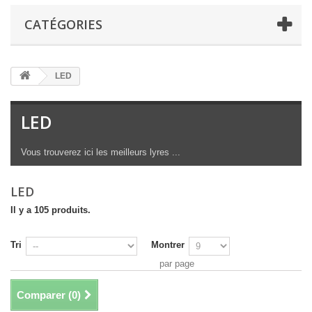
CATÉGORIES
LED
LED
Vous trouverez ici les meilleurs lyres ...
LED
Il y a 105 produits.
Tri
Montrer
par page
Comparer (
0
)