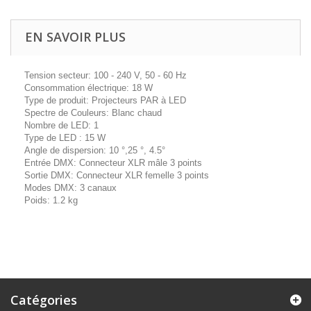
EN SAVOIR PLUS
Tension secteur: 100 - 240 V, 50 - 60 Hz
Consommation électrique: 18 W
Type de produit: Projecteurs PAR à LED
Spectre de Couleurs: Blanc chaud
Nombre de LED: 1
Type de LED : 15 W
Angle de dispersion: 10 °,25 °, 4.5°
Entrée DMX: Connecteur XLR mâle 3 points
Sortie DMX: Connecteur XLR femelle 3 points
Modes DMX: 3 canaux
Poids: 1.2 kg
Catégories